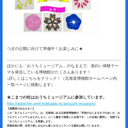
つぎの公開に向けて準備中！お楽しみに★
ほかにも「おうちミュージアム」のなまえで、面白い体験テー
マを発信している博物館がたくさんあります！
↓詳しくはこちらをクリック！（北海道博物館ホームページ内、
一覧ページに移動します）
★こまつの杜はおうちミュージアムに参加しています。
http://www.hm.pref.hokkaido.lg.jp/ouchi-museum/
【保護者のみなさまへ】
この「おうちミュージアム」は、北海道にある北海道博物館が「学校がはじまるまでのあいだ、お
うちでミュージアムをたのしもう」という趣旨で発案した企画です。この企画に賛同し、当館でも
「おうちミュージアム」を実施します。
長期休校の間、自宅で楽しみながら過ごせるコンテンツを順次公開していきます。