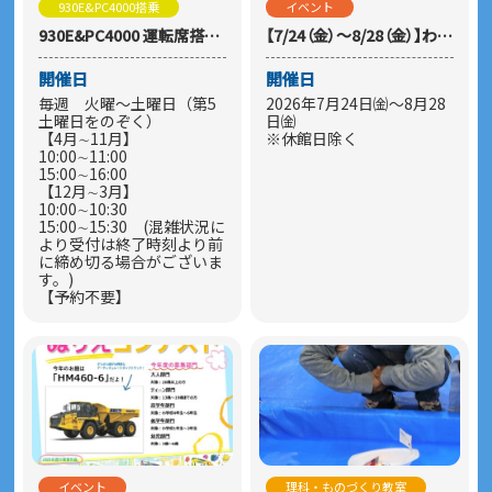
930E&PC4000搭乗
イベント
930E&PC4000 運転席搭乗 ※身長制限あり
【7/24（金）～8/28（金）】わくわくサマーホリデー
開催日
開催日
毎週 火曜～土曜日（第5
2026年7月24日㈮～8月28
土曜日をのぞく）
日㈮
【4月∼11月】
※休館日除く
10:00∼11:00
15:00∼16:00
【12月∼3月】
10:00∼10:30
15:00∼15:30 (混雑状況に
より受付は終了時刻より前
に締め切る場合がございま
す。)
【予約不要】
イベント
理科・ものづくり教室