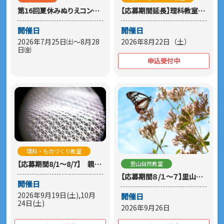
第16回夏休みぬりえコンテスト
【応募期間延長】理科教室「ポンポン蒸気船を作ろう！」
開催日
開催日
2026年7月25日㈯～8月28
2026年8月22日（土）
日㈮
申込受付中
理科・ものづくり教室
【応募期間8/1～8/7】 親子理科教室「小さな世界をのぞいてみよう」
里山自然教室
【応募期間８/１～７】里山親子教室「フジバカマに集まる蝶を観察しよう！」
開催日
2026年9月19日(土),10月
開催日
24日(土)
2026年9月26日