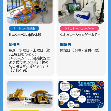
2026.04.09
2026年度 夏季休館のお知らせ
2026.04.09
ミニショベル試乗
シミュレーションゲーム
930Eの ベッセル(荷台) 上昇時間変更について（2026年4月1
ミニショベル操作体験
シミュレーションゲーム 『ここほれ！PC4000』
日より）
開催日
開催日
2026.04.09
毎週 水曜日・土曜日（第
開館日【予約・受付不要】
2026年度ゴールデンウィーク期間休館のお知らせ
5土曜日をのぞく）
14:00∼15：00(混雑状況に
より受付は15:00前に締め
2026.03.24
切る場合がございます。)
【こまつの杜売店】グッズの返品・交換について
【予約不要】
2026.01.30
団体見学予約の受付期間変更について（2月1日より）
2026.01.06
4/10(金),4/14(火),9/29(火) 休園のお知らせ