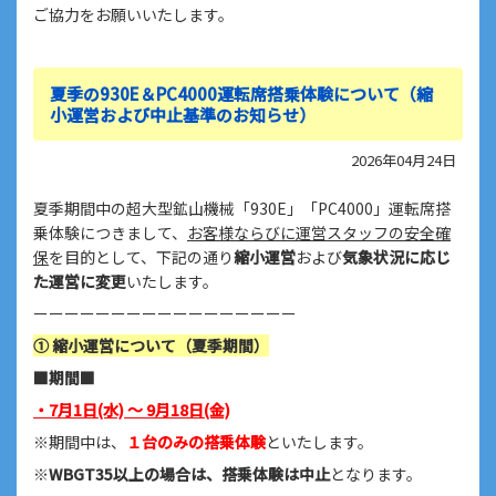
ご協力をお願いいたします。
夏季の930E＆PC4000運転席搭乗体験について（縮
小運営および中止基準のお知らせ）
2026年04月24日
夏季期間中の超大型鉱山機械「930E」「PC4000」運転席搭
乗体験につきまして、
お客様ならびに運営スタッフの安全確
保
を目的として、下記の通り
縮小運営
および
気象状況に応じ
た運営に変更
いたします。
ーーーーーーーーーーーーーーーーー
① 縮小運営について（夏季期間）
■期間■
・7月1日(水) ～ 9月18日(金)
※期間中は、
１台のみの搭乗体験
といたします。
※
WBGT35以上の場合は、搭乗体験は中止
となります。