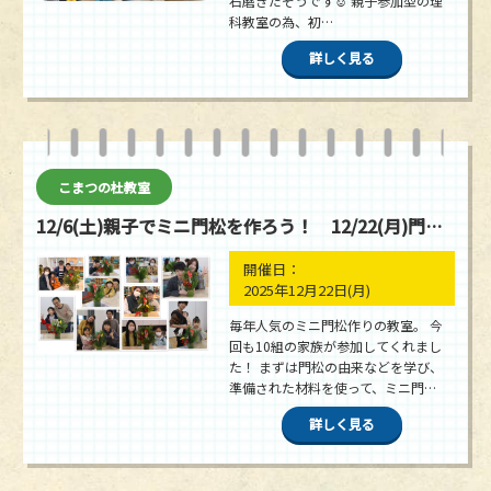
石磨きだそうです☺ 親子参加型の理
科教室の為、初…
詳しく見る
こまつの杜教室
12/6(土)親子でミニ門松を作ろう！ 12/22(月)門松作りを行いました！
開催日：
2025年12月22日
(月)
毎年人気のミニ門松作りの教室。 今
回も10組の家族が参加してくれまし
た！ まずは門松の由来などを学び、
準備された材料を使って、ミニ門…
詳しく見る