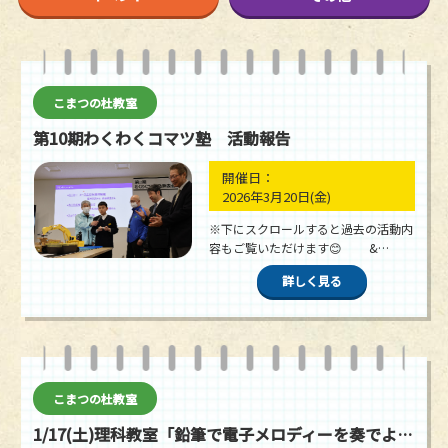
こまつの杜教室
第10期わくわくコマツ塾 活動報告
開催日：
2026年3月20日
(金)
※下にスクロールすると過去の活動内
容もご覧いただけます😊 &…
詳しく見る
こまつの杜教室
1/17(土)理科教室「鉛筆で電子メロディーを奏でよう」