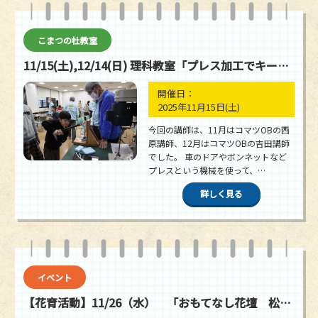
こまつの杜教室
11/15(土),12/14(日) 理科教室「プレス加工でキーホルダーを作ろう」
開催日：
2025年11月15日
(土)
今回の講師は、11月はコマツOBの西
原講師、12月はコマツOBの吉田講師
でした。 車のドアやボンネットなど
プレスという機械を使って、…
詳しく見る
イベント
【花育活動】11/26（水） 「おもてなし花壇 松陽こども園」