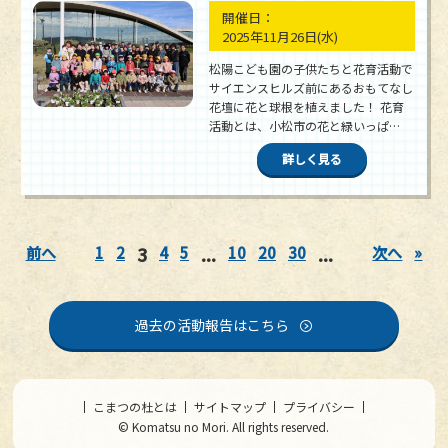
開催日：
2025年11月26日
(水)
松陽こども園の子供たちと花育活動で
サイエンスヒルズ前にあるおもてなし
花壇に花と球根を植えました！ 花育
活動とは、小松市の花と緑いっぱ…
詳しく見る
3
...
...
前へ
1
2
4
5
10
20
30
次へ
»
過去の活動報告はこちら
こまつの杜とは
サイトマップ
プライバシー
© Komatsu no Mori. All rights reserved.