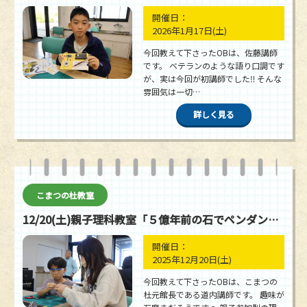
開催日：
2026年1月17日
(土)
今回教えて下さったOBは、佐藤講師
です。 ベテランのような語り口調です
が、実は今回が初講師でした‼ そんな
雰囲気は一切…
詳しく見る
こまつの杜教室
12/20(土)親子理科教室「５億年前の石でペンダントを作ろう」
開催日：
2025年12月20日
(土)
今回教えて下さったOBは、こまつの
杜元館長である道内講師です。 趣味が