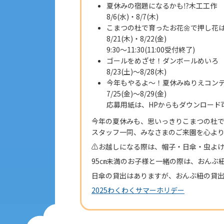
夏休みの宿題になるかも⁉木工工作
8/6(水)・8/7(木)
こまつの杜で育ったお花🌼で押し花
8/21(木)・8/22(金)
9:30～11:30(11:00受付終了)
ゴールをめざせ！ダンボールめいろ
8/23(土)～8/28(木)
今年もやるよ～！夏休みぬりえコン
7/25(金)～8/29(金)
応募用紙は、HPからもダウンロード
今年の夏休みも、思いっきりこまつの杜
スタッフ一同、みなさまのご来園を心より
⚠️お越しになる際は、帽子・日傘・虫よ
95㎝未満のお子様と一緒の際は、おんぶ
日傘の貸出はありますが、おんぶ紐の貸出
2025わくわくサマーホリデー