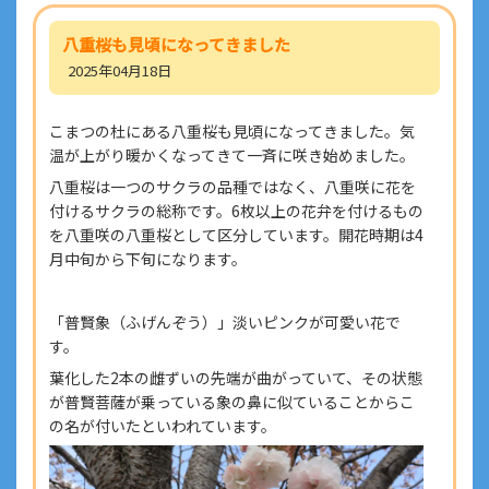
八重桜も見頃になってきました
2025年04月18日
こまつの杜にある八重桜も見頃になってきました。気
温が上がり暖かくなってきて一斉に咲き始めました。
八重桜は一つのサクラの品種ではなく、八重咲に花を
付けるサクラの総称です。6枚以上の花弁を付けるもの
を八重咲の八重桜として区分しています。開花時期は4
月中旬から下旬になります。
「普賢象（ふげんぞう）」淡いピンクが可愛い花で
す。
葉化した2本の雌ずいの先端が曲がっていて、その状態
が普賢菩薩が乗っている象の鼻に似ていることからこ
の名が付いたといわれています。