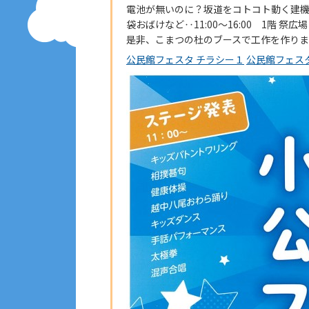
電池が無いのに？坂道をコトコト動く建
袋おばけなど‥11:00～16:00 1階 祭
是非、こまつの杜のブースで工作を作り
公民館フェスタ チラシー１
公民館フェス